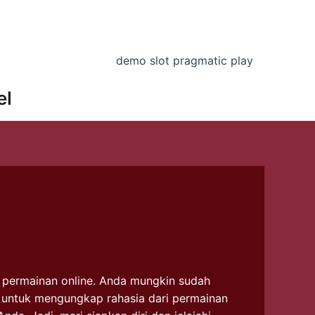
demo slot pragmatic play
el
m permainan online. Anda mungkin sudah
ni untuk mengungkap rahasia dari permainan