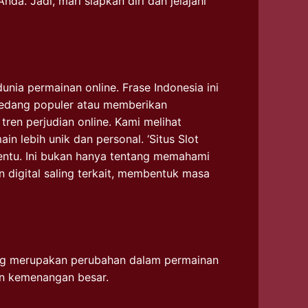
da. Jadi, mari siapkan diri dan jelajahi
dunia permainan online. Frase Indonesia ini
 sedang populer atau memberikan
tren perjudian online. Kami melihat
 lebih unik dan personal. ‘Situs Slot
tentu. Ini bukan hanya tentang memahami
 digital saling terkait, membentuk masa
 yang merupakan perubahan dalam permainan
ikan kemenangan besar.