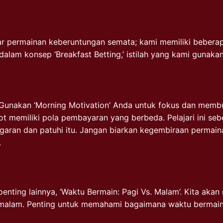
ar permainan keberuntungan semata; kami memiliki bebera
alam konsep ‘Breakfast Betting,’ istilah yang kami gunaka
: Gunakan ‘Morning Motivation’ Anda untuk fokus dan memb
lot memiliki pola pembayaran yang berbeda. Pelajari ini se
ggaran dan patuhi itu. Jangan biarkan kegembiraan perma
.
penting lainnya, ‘Waktu Bermain: Pagi Vs. Malam’. Kita ak
n malam. Penting untuk memahami bagaimana waktu bermain