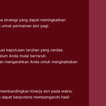
pa strategi yang dapat meningkatkan
n untuk permainan slot pagi.
uat keputusan taruhan yang cerdas.
belum Anda mulai bertaruh.
inan mengarahkan Anda untuk menghabiskan
an membandingkan kinerja slot pada waktu
 dapat berpotensi mempengaruhi hasil