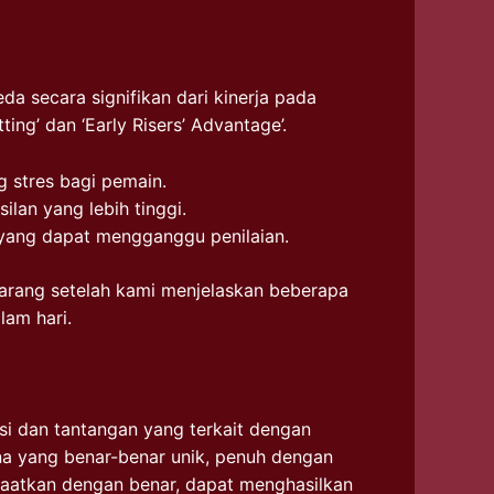
a secara signifikan dari kinerja pada
ing’ dan ‘Early Risers’ Advantage’.
ng stres bagi pemain.
ilan yang lebih tinggi.
n yang dapat mengganggu penilaian.
karang setelah kami menjelaskan beberapa
lam hari.
si dan tantangan yang terkait dengan
na yang benar-benar unik, penuh dengan
nfaatkan dengan benar, dapat menghasilkan