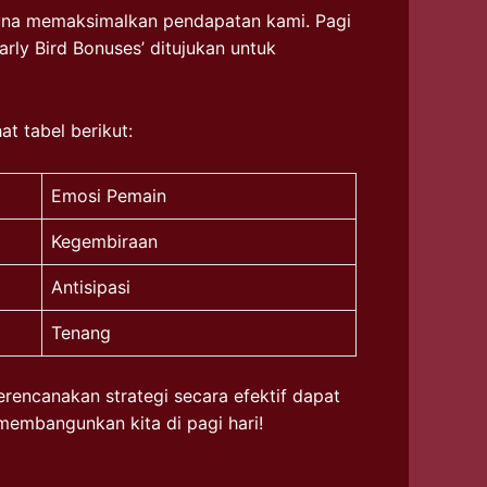
 guna memaksimalkan pendapatan kami. Pagi
rly Bird Bonuses’ ditujukan untuk
at tabel berikut:
Emosi Pemain
Kegembiraan
Antisipasi
Tenang
rencanakan strategi secara efektif dapat
embangunkan kita di pagi hari!