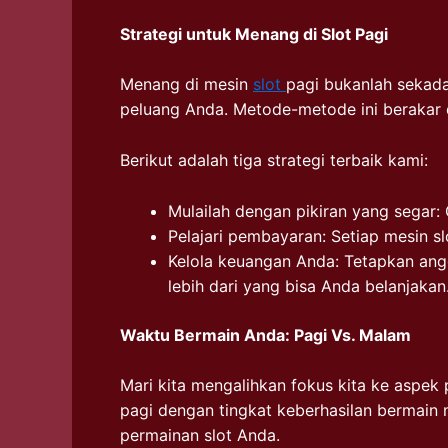
Strategi untuk Menang di Slot Pagi
Menang di mesin
slot
pagi bukanlah sekad
peluang Anda. Metode-metode ini berakar d
Berikut adalah tiga strategi terbaik kami:
Mulailah dengan pikiran yang segar
Pelajari pembayaran: Setiap mesin s
Kelola keuangan Anda: Tetapkan an
lebih dari yang bisa Anda belanjakan
Waktu Bermain Anda: Pagi Vs. Malam
Mari kita mengalihkan fokus kita ke aspek 
pagi dengan tingkat keberhasilan bermai
permainan slot Anda.