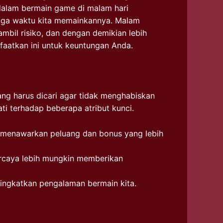
 dalam bermain game di malam hari
juga waktu kita memainkannya. Malam
ambil risiko, dan dengan demikian lebih
faatkan ini untuk keuntungan Anda.
yang harus dicari agar tidak menghabiskan
hati terhadap beberapa atribut kunci.
li menawarkan peluang dan bonus yang lebih
ercaya lebih mungkin memberikan
eningkatkan pengalaman bermain kita.