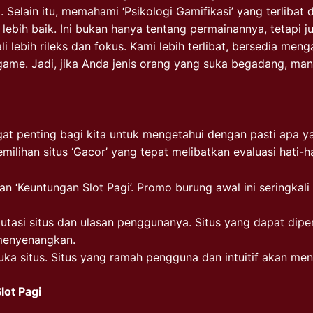
Selain itu, memahami ‘Psikologi Gamifikasi’ yang terlibat
ebih baik. Ini bukan hanya tentang permainannya, tetapi 
lebih rileks dan fokus. Kami lebih terlibat, bersedia meng
ame. Jadi, jika Anda jenis orang yang suka begadang, man
angat penting bagi kita untuk mengetahui dengan pasti apa 
milihan situs ‘Gacor’ yang tepat melibatkan evaluasi hati-
an ‘Keuntungan Slot Pagi’. Promo burung awal ini seringka
utasi situs dan ulasan penggunanya. Situs yang dapat dip
 menyenangkan.
muka situs. Situs yang ramah pengguna dan intuitif akan m
lot Pagi