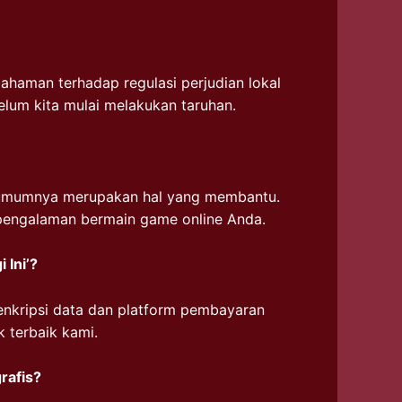
mahaman terhadap regulasi perjudian lokal
elum kita mulai melakukan taruhan.
aik umumnya merupakan hal yang membantu.
 pengalaman bermain game online Anda.
 Ini’?
enkripsi data dan platform pembayaran
k terbaik kami.
grafis?