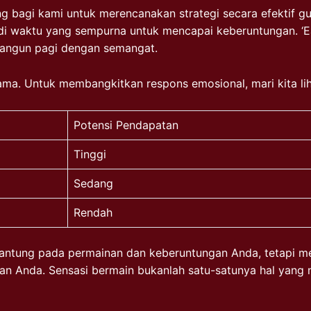
ing bagi kami untuk merencanakan strategi secara efektif
jadi waktu yang sempurna untuk mencapai keberuntungan. ‘Ea
angun pagi dengan semangat.
ama. Untuk membangkitkan respons emosional, mari kita lih
Potensi Pendapatan
Tinggi
Sedang
Rendah
gantung pada permainan dan keberuntungan Anda, tetapi me
Anda. Sensasi bermain bukanlah satu-satunya hal yang m