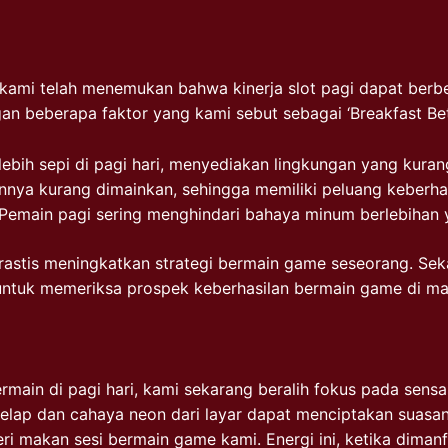
 kami telah menemukan bahwa kinerja slot pagi dapat berbed
gan beberapa faktor yang kami sebut sebagai ‘Breakfast Bett
lebih sepi di pagi hari, menyediakan lingkungan yang kura
innya kurang dimainkan, sehingga memiliki peluang keberhas
t: Pemain pagi sering menghindari bahaya minum berlebiha
drastis meningkatkan strategi bermain game seseorang. Se
h untuk memeriksa prospek keberhasilan bermain game di ma
rmain di pagi hari, kami sekarang beralih fokus pada sensa
gelap dan cahaya neon dari layar dapat menciptakan suasa
ri makan sesi bermain game kami. Energi ini, ketika dima